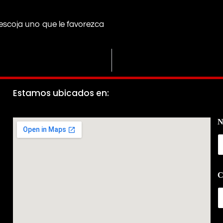
escoja uno que le favorezca
Estamos ubicados en:
N
C
*