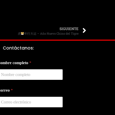
SIGUIENTE
虎
年行大运 – Año Nuevo Chino del Tigre
Contáctanos:
ombre completo
*
orreo
*