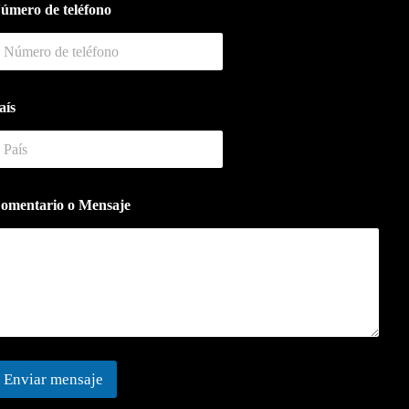
úmero de teléfono
N
m
aís
N
m
omentario o Mensaje
Enviar mensaje