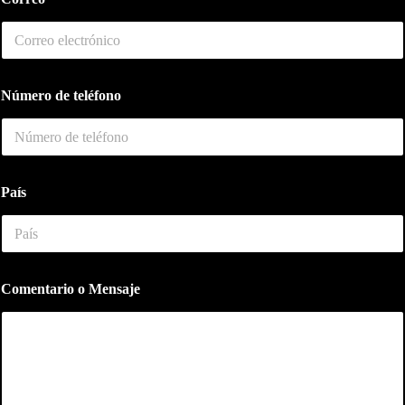
Número de teléfono
País
*
Comentario o Mensaje
t
e
l
é
f
o
n