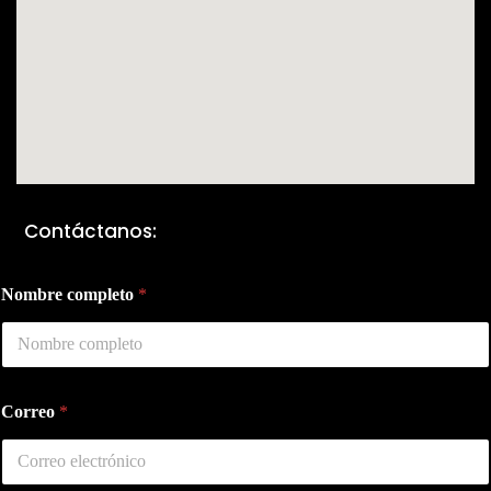
Contáctanos:
Nombre completo
*
C
Correo
*
o
m
e
n