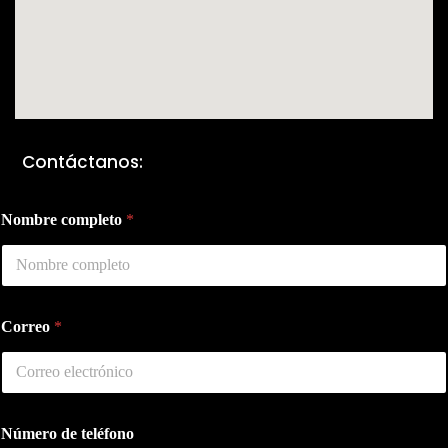
Contáctanos:
P
Nombre completo
*
a
í
s
t
e
l
Correo
*
é
f
o
n
o
t
Número de teléfono