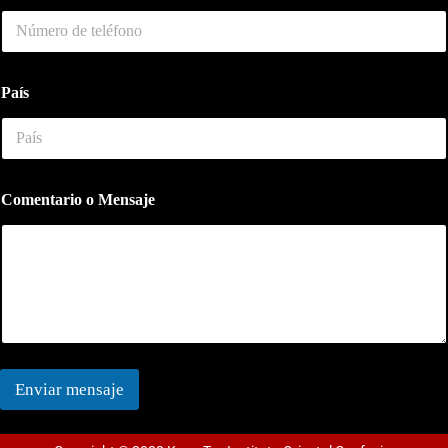
e
l
é
f
o
País
n
o
Comentario o Mensaje
Enviar mensaje