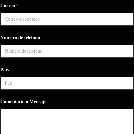
Correo
*
P
Número de teléfono
a
í
s
M
e
n
País
s
a
j
e
c
o
Comentario o Mensaje
m
p
l
e
t