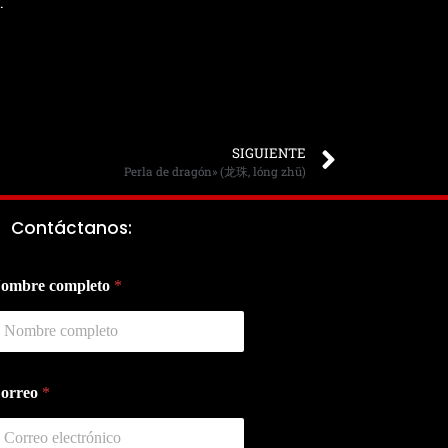
.
SIGUIENTE
Perla de dragón» (龙珠, lóng zhū)
Contáctanos:
ombre completo
*
orreo
*