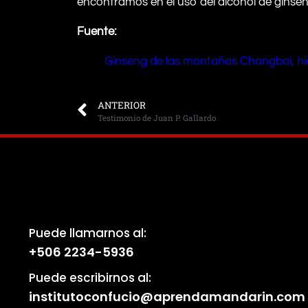
encontramos en el uso del alcohol de ginsen
Fuente:
Ginseng de las montañas Changbai, hi
ANTERIOR
Testimonio de Juan P. Gallardo
Puede llamarnos al:
+506 2234-5936
Puede escribirnos al:
institutoconfucio@aprendamandarin.com