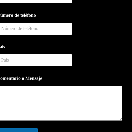
úmero de teléfono
aís
m
omentario o Mensaje
C
M