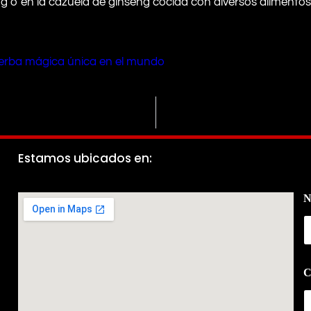
g o en la cazuela de ginseng cocida con diversos alimentos
erba mágica única en el mundo
Estamos ubicados en:
N
C