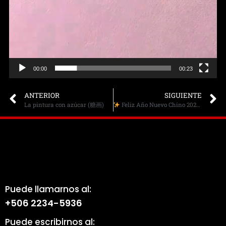
00:00
00:23
ANTERIOR
SIGUIENTE
La pintura con azúcar (糖画)
Feliz Año Nuevo Chino 2026 – Año del Caballo
Puede llamarnos al:
+506 2234-5936
Puede escribirnos al: