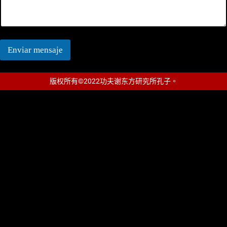
f
o
n
o
M
Enviar mensaje
e
n
s
a
版权所有©2022功夫谢东方研究所孔子。
j
e