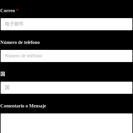
Correo
*
Número de teléfono
国
d
Comentario o Mensaje
e
t
e
l
é