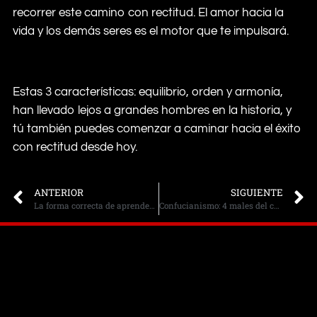
recorrer este camino con rectitud. El amor hacia la
vida y los demás seres es el motor que te impulsará.
Estas 3 características: equilibrio, orden y armonía,
han llevado lejos a grandes hombres en la historia, y
tú también puedes comenzar a caminar hacia el éxito
con rectitud desde hoy.
ANTERIOR
SIGUIENTE
La forma correcta de aprender Mandarín. Kung Tse Instituto Oriental Confucio
Confucianismo: 4 males del corazón humano – Blog