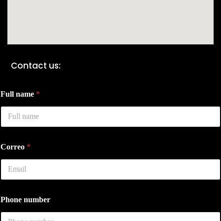
Contact us:
C
Full name
*
o
r
r
e
o
F
Correo
*
u
l
l
C
o
u
Phone number
n
t