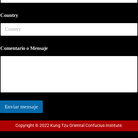
Country
P
Comentario o Mensaje
h
o
n
e
F
u
l
l
P
h
Enviar mensaje
o
n
e
Copyright © 2022 Kung Tzu Oriental Confucius Institute.