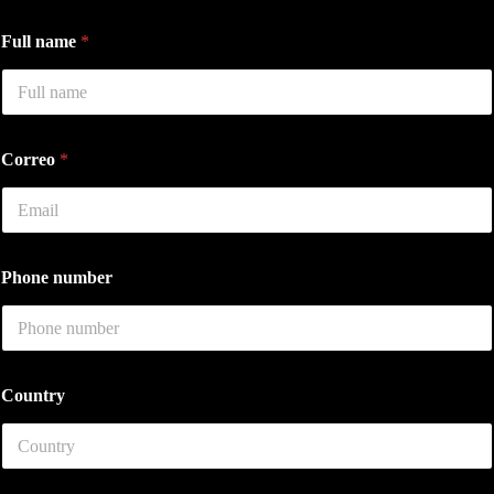
d
Full name
*
e
F
u
l
l
*
Correo
*
Phone number
Country