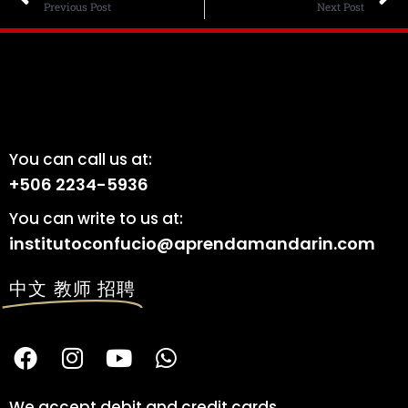
Previous Post
Next Post
You can call us at:
+506 2234-5936
You can write to us at:
institutoconfucio@aprendamandarin.com
中文 教师 招聘
We accept debit and credit cards