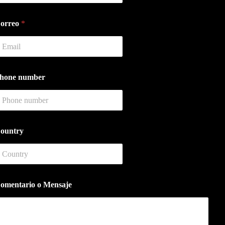
orreo
*
m
hone number
M
ountry
omentario o Mensaje