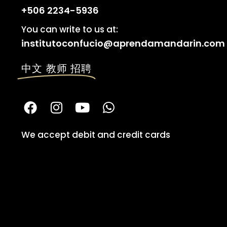
+506 2234-5936
You can write to us at:
institutoconfucio@aprendamandarin.com
中文 教师 招聘
We accept debit and credit cards