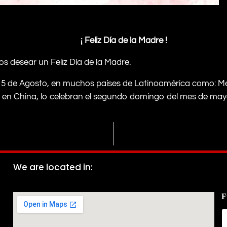
¡ Feliz Día de la Madre !
os desear un Feliz Día de la Madre.
el 15 de Agosto, en muchos países de Latinoamérica como: M
y en China, lo celebran el segundo domingo del mes de may
We are located in:
F
o
u
n