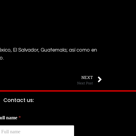
éxico, El Salvador, Guatemala; así como en
o.
NEXT
Next Post
Contact us:
C
ull name
*